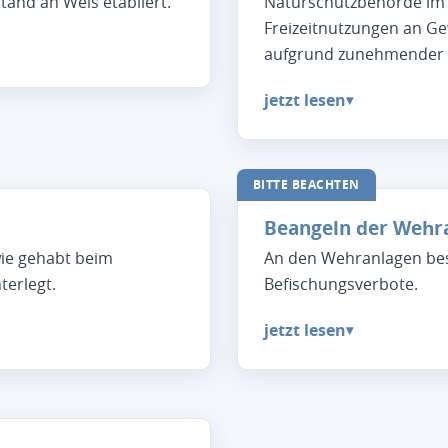
and an Wels etabliert.
Naturschutzbehörde im 
Freizeitnutzungen an G
aufgrund zunehmender A
jetzt lesen
▾
BITTE BEACHTEN
Beangeln der Wehr
wie gehabt beim
An den Wehranlagen bes
terlegt.
Befischungsverbote.
jetzt lesen
▾