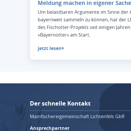
Meldung machen in eigener Sache
Um belastbaren Argumente im Sinne der A
bayernweit sammeln zu können, hat der 
des Fischotter-Projekts seit einigen Jahre
»Bayernotter« am Start.
jetzt lesen
▾
Der schnelle Kontakt
Mainfischereigemeinschaft Lichtenfels GbR
Ansprechpartner