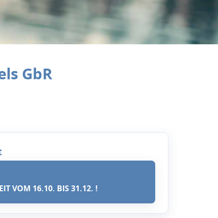
fels GbR
t
T VOM 16.10. BIS 31.12. !